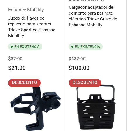
Cargador adaptador de
Enhance Mobility
corriente para patinete
Juego de llaves de
eléctrico Triaxe Cruze de
repuesto para scooter
Enhance Mobility
Triaxe Sport de Enhance
Mobility
EN EXISTENCIA
EN EXISTENCIA
Precio
Precio
Precio
Precio
$37.00
$137.00
regular
de
regular
de
$21.00
$100.00
venta
venta
DESCUENTO
DESCUENTO