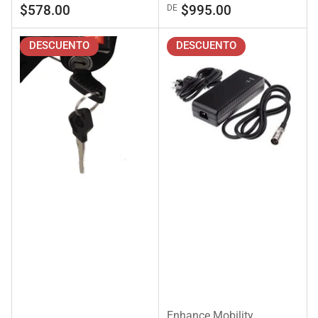
regular
de
regular
de
$578.00
$995.00
DE
venta
venta
DESCUENTO
DESCUENTO
Enhance Mobility