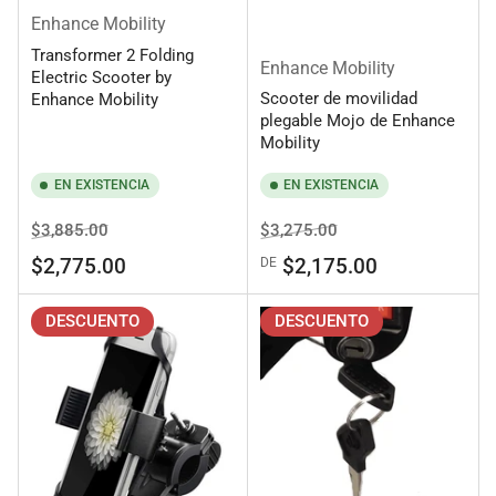
Enhance Mobility
Transformer 2 Folding
Enhance Mobility
Electric Scooter by
Scooter de movilidad
Enhance Mobility
plegable Mojo de Enhance
Mobility
EN EXISTENCIA
EN EXISTENCIA
Precio
Precio
Precio
Precio
$3,885.00
$3,275.00
regular
de
regular
de
$2,775.00
$2,175.00
DE
venta
venta
DESCUENTO
DESCUENTO