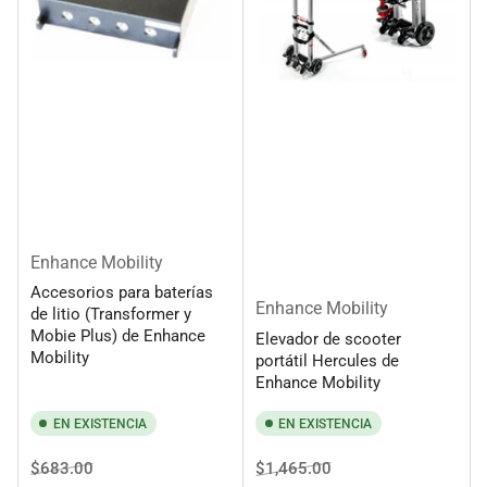
r
:
Enhance Mobility
Accesorios para baterías
Enhance Mobility
de litio (Transformer y
Mobie Plus) de Enhance
Elevador de scooter
Mobility
portátil Hercules de
Enhance Mobility
EN EXISTENCIA
EN EXISTENCIA
Precio
Precio
Precio
Precio
$683.00
$1,465.00