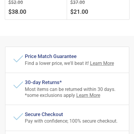
Precio
Precio
Precio
Precio
$52.00
$37.00
regular
de
regular
de
$38.00
$21.00
venta
venta
Price Match Guarantee
Find a lower price, we'll beat it!
Learn More
30-day Returns*
Most items can be returned within 30 days.
*some exclusions apply
Learn More
Secure Checkout
Pay with confidence; 100% secure checkout.