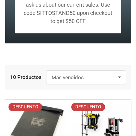
ask us about our current sales. Use
code SITTOSTAND50 upon checkout
to get $50 OFF
10 Productos
O
r
d
e
n
DESCUENTO
DESCUENTO
a
r
p
o