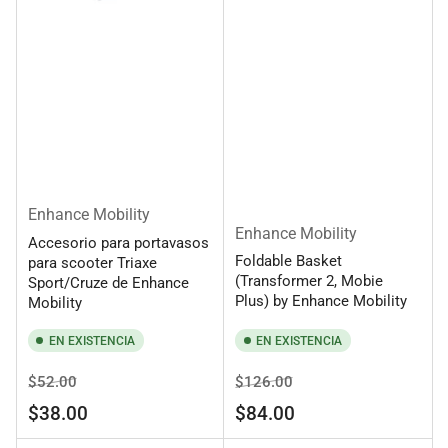
Enhance Mobility
Enhance Mobility
Accesorio para portavasos
Foldable Basket
para scooter Triaxe
(Transformer 2, Mobie
Sport/Cruze de Enhance
Plus) by Enhance Mobility
Mobility
EN EXISTENCIA
EN EXISTENCIA
Precio
Precio
Precio
Precio
$52.00
$126.00
regular
de
regular
de
$38.00
$84.00
venta
venta