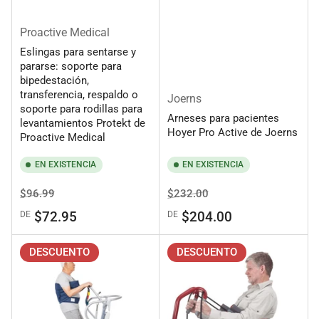
Proactive Medical
Eslingas para sentarse y
pararse: soporte para
bipedestación,
transferencia, respaldo o
Joerns
soporte para rodillas para
Arneses para pacientes
levantamientos Protekt de
Hoyer Pro Active de Joerns
Proactive Medical
EN EXISTENCIA
EN EXISTENCIA
Precio
Precio
Precio
Precio
$96.99
$232.00
regular
de
regular
de
$72.95
$204.00
DE
DE
venta
venta
DESCUENTO
DESCUENTO