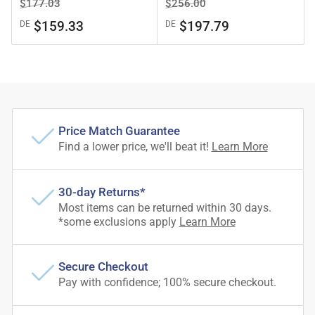
Precio
Precio
Precio
Precio
$177.03
$256.00
regular
de
regular
de
$159.33
$197.79
DE
DE
venta
venta
Price Match Guarantee
Find a lower price, we'll beat it!
Learn More
30-day Returns*
Most items can be returned within 30 days.
*some exclusions apply
Learn More
Secure Checkout
Pay with confidence; 100% secure checkout.